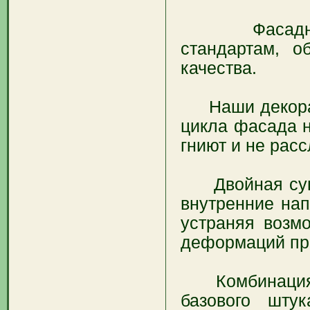
Фасадный де
стандартам, 
качества.
Наши декорати
цикла фасада 
гниют и не рас
Двойная сушк
внутренние на
устраняя возм
деформаций пр
Комбинация ст
базового шту