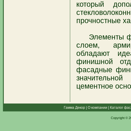
который допо
стекловолоко
прочностные ха
Элементы фас
слоем, арми
обладают иде
финишной отд
фасадные фини
значительно
цементное осно
Гамма Декор
|
О компании
|
Каталог фас
Copyright © 